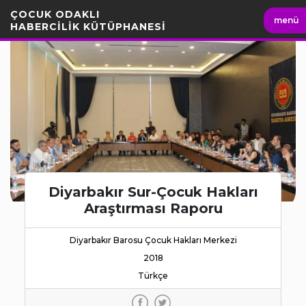
İçeriği
ÇOCUK ODAKLI
menü
Geç
HABERCİLİK KÜTÜPHANESİ
Diyarbakır Sur-Çocuk Hakları
Araştırması Raporu
Diyarbakır Barosu Çocuk Hakları Merkezi
2018
Türkçe