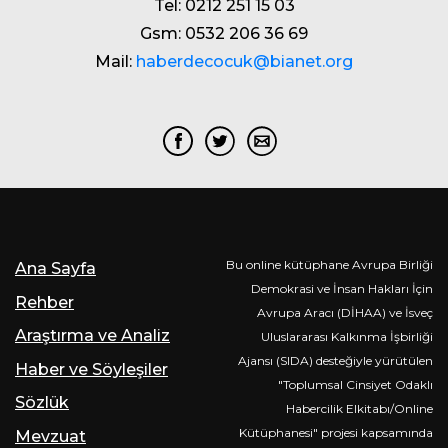
Tel: 0212 251 15 03
Gsm: 0532 206 36 69
Mail:
haberdecocuk@bianet.org
Bu online kütüphane Avrupa Birliği
Ana Sayfa
Demokrasi ve İnsan Hakları İçin
Rehber
Avrupa Aracı (DİHAA) ve İsveç
Araştırma ve Analiz
Uluslararası Kalkınma İşbirliği
Ajansı (SIDA) desteğiyle yürütülen
Haber ve Söyleşiler
"Toplumsal Cinsiyet Odaklı
Sözlük
Habercilik Elkitabı/Online
Kütüphanesi" projesi kapsamında
Mevzuat