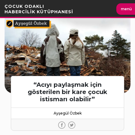
İçeriği
ÇOCUK ODAKLI
menü
Geç
HABERCİLİK KÜTÜPHANESİ
“Acıyı paylaşmak için
gösterilen bir kare çocuk
istismarı olabilir”
Ayşegül Özbek