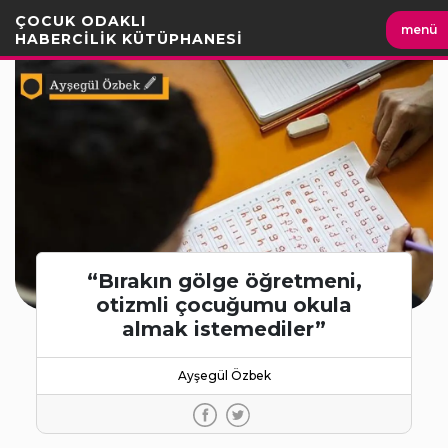
İçeriği
ÇOCUK ODAKLI
menü
Geç
HABERCİLİK KÜTÜPHANESİ
“Bırakın gölge öğretmeni,
otizmli çocuğumu okula
almak istemediler”
Ayşegül Özbek