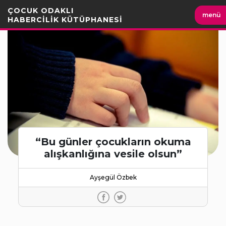
İçeriği
ÇOCUK ODAKLI
menü
Geç
HABERCİLİK KÜTÜPHANESİ
“Bu günler çocukların okuma
alışkanlığına vesile olsun”
Ayşegül Özbek