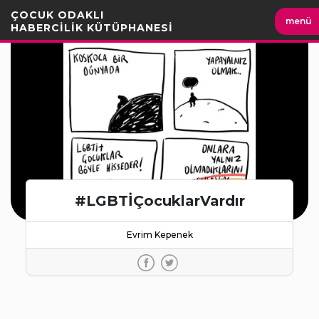
İçeriği
ÇOCUK ODAKLI
menü
Geç
HABERCİLİK KÜTÜPHANESİ
#LGBTİÇocuklarVardır
Evrim Kepenek