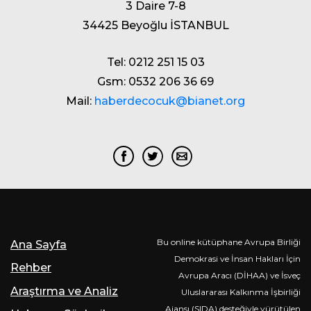
3 Daire 7-8
34425 Beyoğlu İSTANBUL
Tel: 0212 251 15 03
Gsm: 0532 206 36 69
Mail:
haberdecocuk@bianet.org
Bu online kütüphane Avrupa Birliği
Ana Sayfa
Demokrasi ve İnsan Hakları İçin
Rehber
Avrupa Aracı (DİHAA) ve İsveç
Araştırma ve Analiz
Uluslararası Kalkınma İşbirliği
Ajansı (SIDA) desteğiyle yürütülen