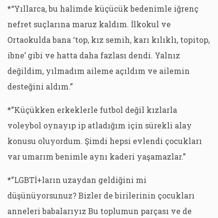
*“Yıllarca, bu halimde küçücük bedenimle iğrenç
nefret suçlarına maruz kaldım. İlkokul ve
Ortaokulda bana ‘top, kız semih, karı kılıklı, topitop,
ibne’ gibi ve hatta daha fazlası dendi. Yalnız
değildim, yılmadım aileme açıldım ve ailemin
desteğini aldım.”
*”Küçükken erkeklerle futbol değil kızlarla
voleybol oynayıp ip atladığım için sürekli alay
konusu oluyordum. Şimdi hepsi evlendi çocukları
var umarım benimle aynı kaderi yaşamazlar.”
*”LGBTİ+ların uzaydan geldiğini mi
düşünüyorsunuz? Bizler de birilerinin çocukları
anneleri babalarıyız Bu toplumun parçası ve de