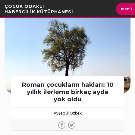
İçeriği
ÇOCUK ODAKLI
menü
Geç
HABERCİLİK KÜTÜPHANESİ
Roman çocukların hakları: 10
yıllık ilerleme birkaç ayda
yok oldu
Ayşegül Özbek