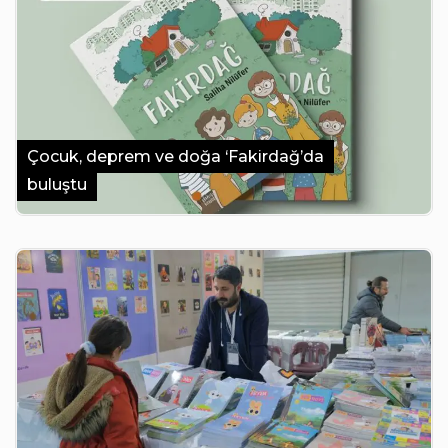
Çocuk, deprem ve doğa ‘Fakirdağ’da
buluştu