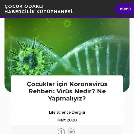
İçeriği
ÇOCUK ODAKLI
menü
Geç
HABERCİLİK KÜTÜPHANESİ
Çocuklar için Koronavirüs
Rehberi: Virüs Nedir? Ne
Yapmalıyız?
Life Science Dergisi
Mart 2020