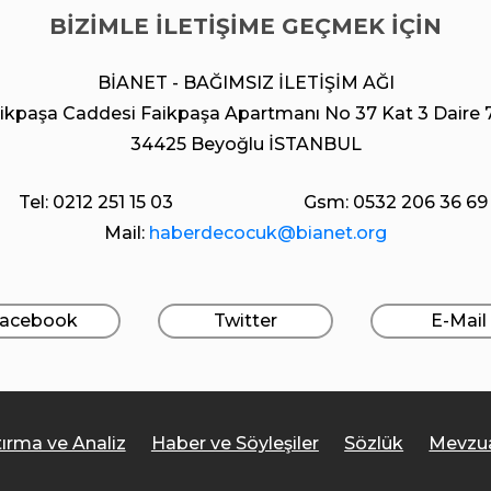
BİZİMLE İLETİŞİME GEÇMEK İÇİN
BİANET - BAĞIMSIZ İLETİŞİM AĞI
ikpaşa Caddesi Faikpaşa Apartmanı No 37 Kat 3 Daire 
34425 Beyoğlu İSTANBUL
Tel: 0212 251 15 03
Gsm: 0532 206 36 69
Mail:
haberdecocuk@bianet.org
acebook
Twitter
E-Mail
tırma ve Analiz
Haber ve Söyleşiler
Sözlük
Mevzu