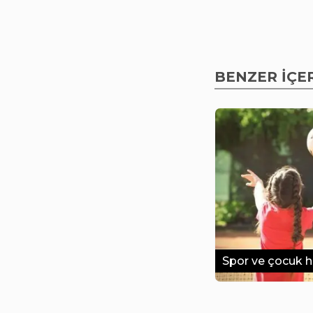
BENZER İÇE
Spor ve çocuk h