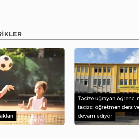
RİKLER
Tacize uğrayan öğrenci 
tacizci öğretmen ders 
akları
devam ediyor