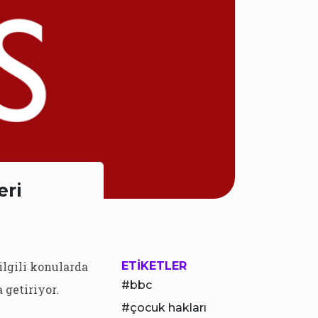
eri
ilgili konularda
ETIKETLER
bbc
 getiriyor.
çocuk hakları