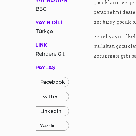
YAYINLAYAN
Çocukların ve ge
BBC
personelini deste
her birey çocuk ol
YAYIN DİLİ
Türkçe
Genel yayın ilkel
LINK
mülakat, çocuklar
Rehbere Git
korunması gibi ba
PAYLAŞ
Facebook
Twitter
LinkedIn
Yazdır