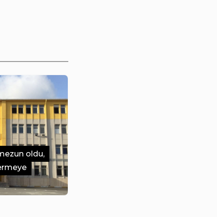
mezun oldu,
vermeye