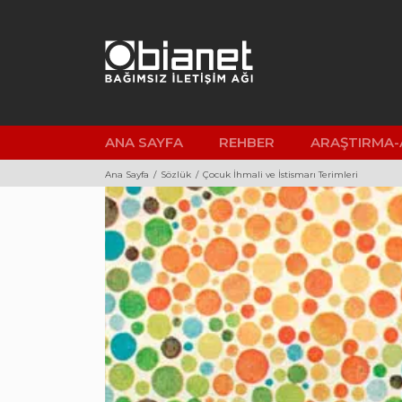
İçeriği
Geç
Çocuk Odaklı Habercilik
2022
Kütüphanesi
ANA SAYFA
REHBER
ARAŞTIRMA-
Ana Sayfa
Sözlük
Çocuk İhmali ve İstismarı Terimleri