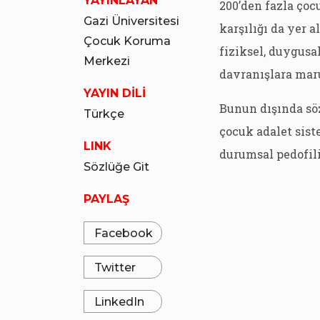
YAYINLAYAN
200’den fazla çoc
Gazi Üniversitesi
karşılığı da yer a
Çocuk Koruma
fiziksel, duygusa
Merkezi
davranışlara maru
YAYIN DİLİ
Bunun dışında söz
Türkçe
çocuk adalet sist
LINK
durumsal pedofili
Sözlüğe Git
PAYLAŞ
Facebook
Twitter
LinkedIn