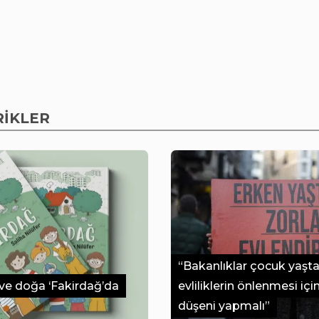
RİKLER
“Bakanlıklar çocuk yaşta
ve doğa ‘Fakirdağ’da
evliliklerin önlenmesi içi
düşeni yapmalı”