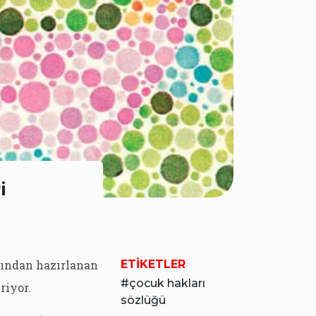
i
fından hazırlanan
ETIKETLER
çocuk hakları
riyor.
sözlüğü