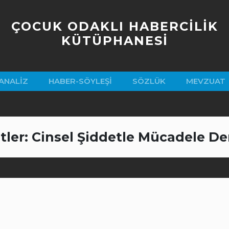
ÇOCUK ODAKLI HABERCİLİK
KÜTÜPHANESİ
ANALIZ
HABER-SÖYLEŞI
SÖZLÜK
MEVZUAT
tler: Cinsel Şiddetle Mücadele D