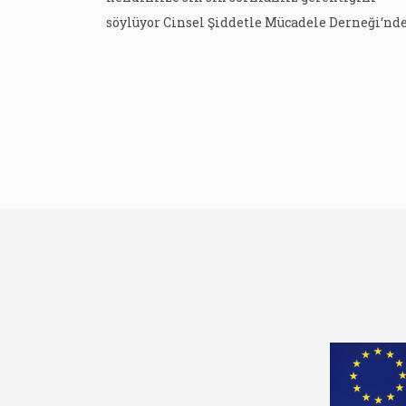
söylüyor Cinsel Şiddetle Mücadele Derneği‘nd
psikolog Nurgül Öz. ‘Yetişkin merkezci’ bir
düzen içinde olduğumuzu belirten Öz, bu düze
biz yetişkinlere pek çok güç verdiğinin altını
çizerek birkaç örnek veriyor: “Çocukların
bedenine dilediğimiz gibi dokunmak,
çekiştirmek, bağırmak, azarlamak, onları
ilgilendiren tüm […]