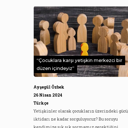
“Çocuklara karşı yetişkin merkezci bir
düzen içindeyiz”
Ayşegül Özbek
26 Nisan 2024
Türkçe
Yetişkinler olarak çocukların üzerindeki gücü
iktidarı ne kadar sorguluyoruz? Bu soruyu
kendimize sık sık sormamız gerektiğini