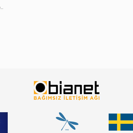
en
nin