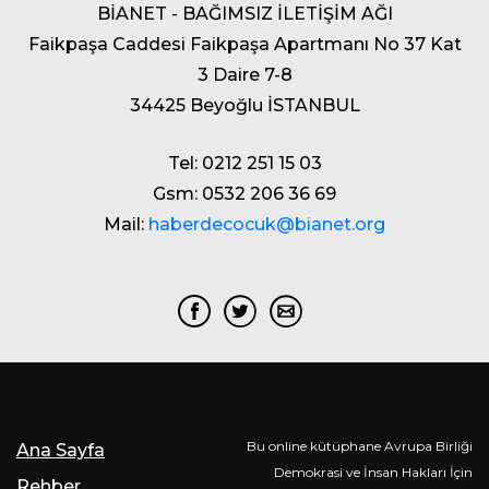
BİANET - BAĞIMSIZ İLETİŞİM AĞI
Faikpaşa Caddesi Faikpaşa Apartmanı No 37 Kat
3 Daire 7-8
34425 Beyoğlu İSTANBUL
Tel: 0212 251 15 03
Gsm: 0532 206 36 69
Mail:
haberdecocuk@bianet.org
Bu online kütüphane Avrupa Birliği
Ana Sayfa
Demokrasi ve İnsan Hakları İçin
Rehber