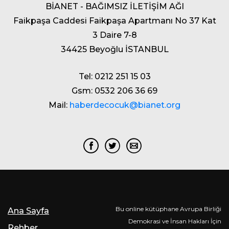
BİANET - BAĞIMSIZ İLETİŞİM AĞI
Faikpaşa Caddesi Faikpaşa Apartmanı No 37 Kat
3 Daire 7-8
34425 Beyoğlu İSTANBUL
Tel: 0212 251 15 03
Gsm: 0532 206 36 69
Mail:
haberdecocuk@bianet.org
Bu online kütüphane Avrupa Birliği
Ana Sayfa
Demokrasi ve İnsan Hakları İçin
Rehber