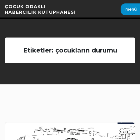
İçeriği
ÇOCUK ODAKLI
menü
Geç
HABERCİLİK KÜTÜPHANESİ
Etiketler: çocukların durumu