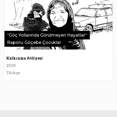
“Göç Yollarında Görülmeyen Hayatlar”
Raporu: Göçebe Çocuklar
Kalkınma Atölyesi
2020
Türkçe