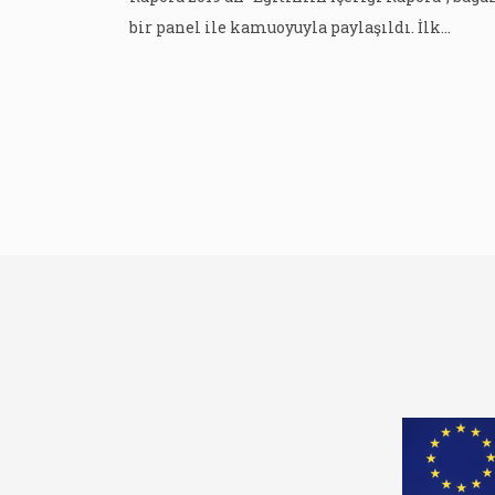
bir panel ile kamuoyuyla paylaşıldı. İlk
dosya, Eğitim Yönetişimi ve Finansmanı
Raporu olarak geçen mayıs ayında
yayınlanmıştı. Raporda, yeni ortaöğretim
tasarımı, mesleki ve teknik eğitim, ölçme ve
değerlendirme, temel eğitimde beceri
kazanımı, toplumsal cinsiyet eşitliği ve
okullarda demokrasi kültürünün
oluşturulmasıyla […]