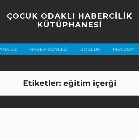
ÇOCUK ODAKLI HABERCİLİK
KÜTÜPHANESİ
ANALIZ
HABER-SÖYLEŞI
SÖZLÜK
MEVZUAT
Etiketler: eğitim içerği