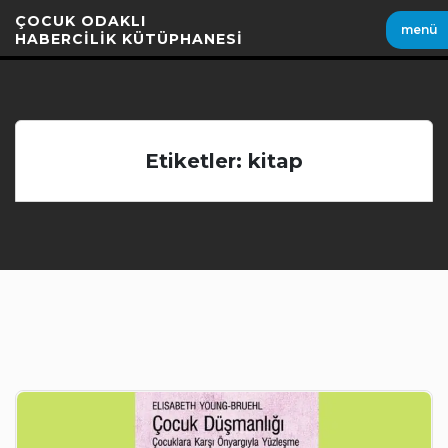
İçeriği
ÇOCUK ODAKLI
menü
Geç
HABERCİLİK KÜTÜPHANESİ
Etiketler: kitap