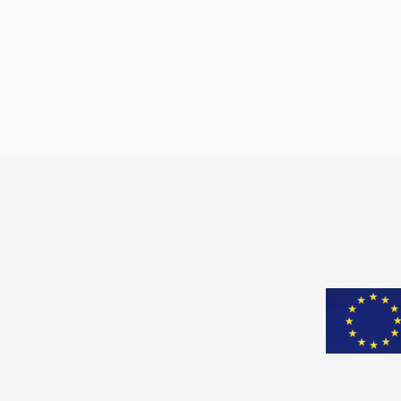
çözümleri sıraladı. Sulukule Gönüllüleri
Derneği, Toplum Gönüllüleri Vakfı (TOG)
ortaklığı ve Sabancı Vakfı Hibe Programı
kapsamında, uyguladığı “Benim Okulum, Ben
Haklarım” projesinden hareketle kız
çocuklarının okul terkine dair çalışma […]