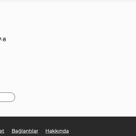
7-8
at
Bağlantılar
Hakkında