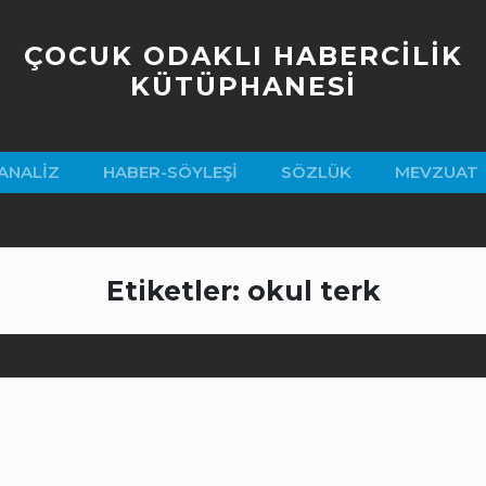
ÇOCUK ODAKLI HABERCİLİK
KÜTÜPHANESİ
ANALIZ
HABER-SÖYLEŞI
SÖZLÜK
MEVZUAT
Etiketler: okul terk