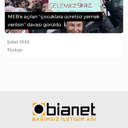
MEB’e açılan “çocuklara ücretsiz yemek
verilsin” davası görüldü
Şubat 2024
Türkçe