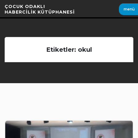
İçeriği
ÇOCUK ODAKLI
menü
Geç
HABERCİLİK KÜTÜPHANESİ
Etiketler: okul