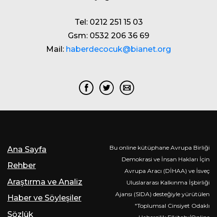
Tel: 0212 251 15 03
Gsm: 0532 206 36 69
Mail:
haberdecocuk@bianet.org
Bu online kütüphane Avrupa Birliği
Ana Sayfa
Demokrasi ve İnsan Hakları İçin
Rehber
Avrupa Aracı (DİHAA) ve İsveç
Araştırma ve Analiz
Uluslararası Kalkınma İşbirliği
Ajansı (SIDA) desteğiyle yürütülen
Haber ve Söyleşiler
"Toplumsal Cinsiyet Odaklı
Sözlük