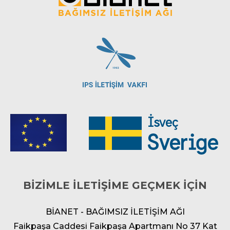
BİZİMLE İLETİŞİME GEÇMEK İÇİN
BİANET - BAĞIMSIZ İLETİŞİM AĞI
Faikpaşa Caddesi Faikpaşa Apartmanı No 37 Kat