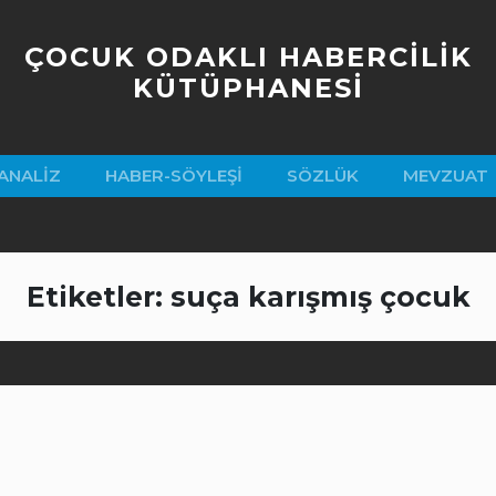
ÇOCUK ODAKLI HABERCİLİK
KÜTÜPHANESİ
ANALIZ
HABER-SÖYLEŞI
SÖZLÜK
MEVZUAT
Etiketler: suça karışmış çocuk