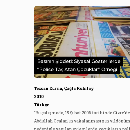
Basının Şiddeti: Siyasal Gösterilerde
“Polise Taş Atan Çocuklar” Örneği
Tezcan Durna, Çağla Kubilay
2010
Türkçe
“Bu çalışmada, 15 Şubat 2006 tarihinde Cizre’de
Abdullah Öcalan’ın yakalanmasının yıldönü
nedeniyle yapılan eylemlerde, çocukların pol