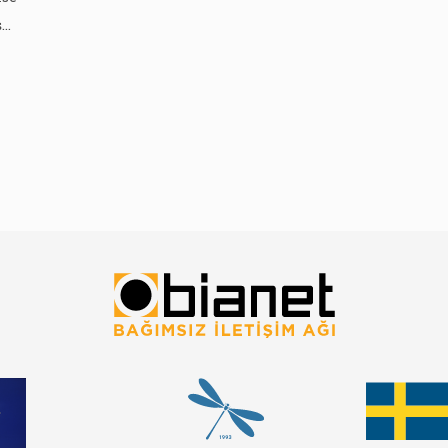
ş
ay
,
nin