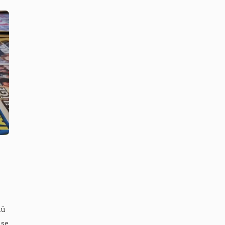
mü
ise