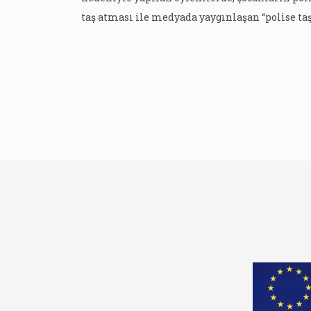
taş atması ile medyada yaygınlaşan “polise ta
atan çocuklar” klişesi, üç tema ve altı örnek ol
düzleminde çözümlenmiştir. Çözümleme için
“şiddet mağduru çocuk”, “eylemlerde şiddete
bulaşmış çocuk”, “devletin önleyici tedbirleri
muhatabı olarak çocuk” başlıklı temalar
oluşturulmuştur. Oluşturulan temalar ve […]