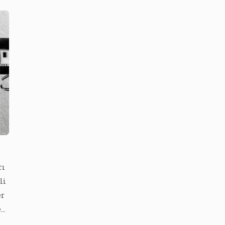
rı
li
er
e