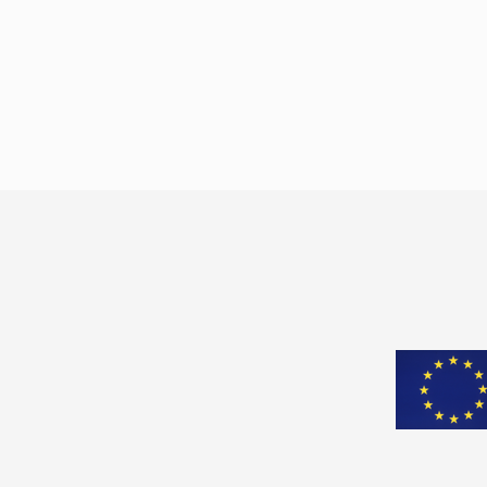
Yükseköğretim Kurumları Sınavı (YKS) ismin
alan üniversitelere giriş sınavına milyonlarc
kişi başvurdu. Her ne kadar sınavın ismi ve
içeriği değişse de uygulanış yöntemi yine aynı
kaldı. Değişen tek şey soru […]