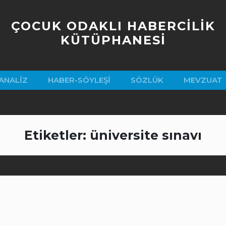
ÇOCUK ODAKLI HABERCİLİK
KÜTÜPHANESİ
ANALIZ
HABER-SÖYLEŞI
SÖZLÜK
MEVZUAT
Etiketler: üniversite sınavı