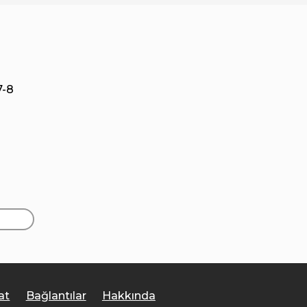
7-8
at
Bağlantılar
Hakkında