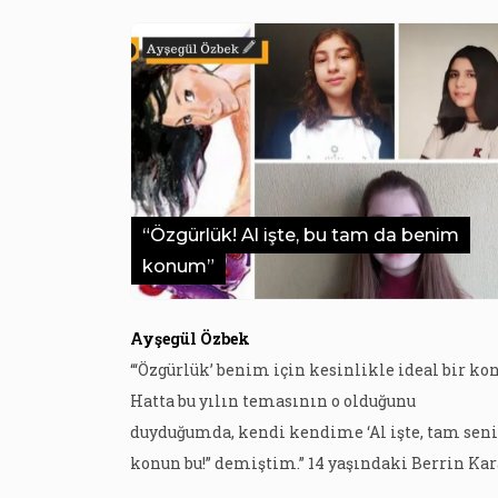
“Özgürlük! Al işte, bu tam da benim
konum”
Ayşegül Özbek
“‘Özgürlük’ benim için kesinlikle ideal bir kon
Hatta bu yılın temasının o olduğunu
duyduğumda, kendi kendime ‘Al işte, tam sen
konun bu!” demiştim.” 14 yaşındaki Berrin Kar
“Ayakkabısızlar” öyküsünü anlatırken kuruyor