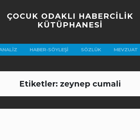
ÇOCUK ODAKLI HABERCİLİK
KÜTÜPHANESİ
ANALIZ
HABER-SÖYLEŞI
SÖZLÜK
MEVZUAT
Etiketler: zeynep cumali