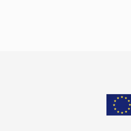
cümleyi. 12 yaşındaki İpek Naz Çil ise “Özgürlü
kendine ait düşünceleri istediğin gibi ifade
edebilmek, istediğin kitabı okuyup istediğin
müziği dinleyebilmek” diyor. Michael […]