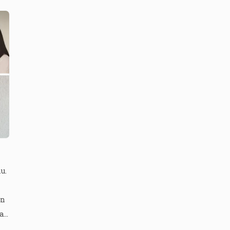
u.
in
a
 bu