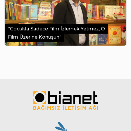
“Çocukla Sadece Film İzlemek Yetmez, O
Film Üzerine Konuşun”