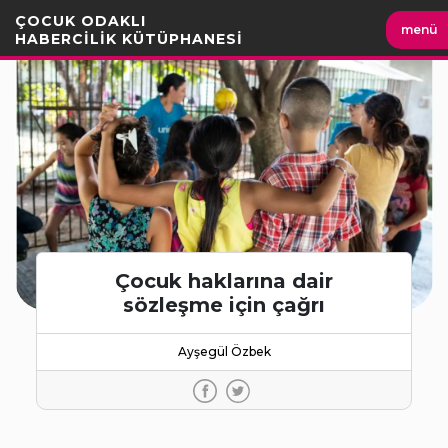
İçeriği
ÇOCUK ODAKLI
menü
Geç
HABERCİLİK KÜTÜPHANESİ
Çocuk haklarına dair
sözleşme için çağrı
Ayşegül Özbek