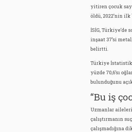
yitiren çocuk sayı
öldü, 2022’nin ilk
İSİG, Türkiye’de 
inşaat 37’si meta
belirtti.
Türkiye İstatisti
yüzde 70,6’sı oğl
bulunduğunu açık
“Bu iş ço
Uzmanlar aileleri
çalıştırmanın su
çalışmadığına di