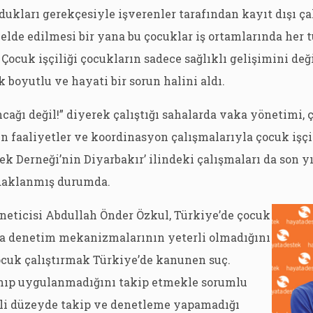
dukları gerekçesiyle işverenler tarafından kayıt dışı çal
elde edilmesi bir yana bu çocuklar iş ortamlarında her t
. Çocuk işçiliği çocukların sadece sağlıklı gelişimini de
k boyutlu ve hayati bir sorun halini aldı.
ncağı değil!” diyerek çalıştığı sahalarda vaka yönetimi,
n faaliyetler ve koordinasyon çalışmalarıyla çocuk işç
k Derneği’nin Diyarbakır’ ilindeki çalışmaları da son yı
daklanmış durumda.
neticisi Abdullah Önder Özkul, Türkiye’de çocuk
da denetim mekanizmalarının yeterli olmadığını
ocuk çalıştırmak Türkiye’de kanunen suç.
nıp uygulanmadığını takip etmekle sorumlu
li düzeyde takip ve denetleme yapamadığı