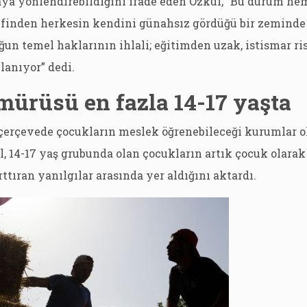
aya yönlendirebildiğini ifade eden Özkul, “Bu durum he
ifinden herkesin kendini günahsız gördüğü bir zeminde
ğun temel haklarının ihlali; eğitimden uzak, istismar ri
lanıyor” dedi.
ürüsü en fazla 14-17 yaşta
 çerçevede çocukların meslek öğrenebileceği kurumlar o
l, 14-17 yaş grubunda olan çocukların artık çocuk olar
rttıran yanılgılar arasında yer aldığını aktardı.