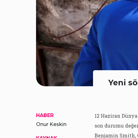
Yeni sö
HABER
12 Haziran Dünya 
Onur Keskin
son durumu değerl
Benjamin Smith, C