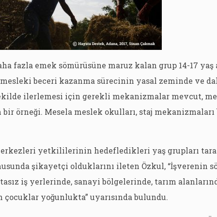
daha fazla emek sömürüsüne maruz kalan grup 14-17 yaş 
a mesleki beceri kazanma sürecinin yasal zeminde ve da
ekilde ilerlemesi için gerekli mekanizmalar mevcut, me
 bir örneği. Mesela meslek okulları, staj mekanizmalar
rkezleri yetkililerinin hedefledikleri yaş grupları tar
usunda şikayetçi olduklarını ileten Özkul, “İşverenin 
rtasız iş yerlerinde, sanayi bölgelerinde, tarım alanların
n çocuklar yoğunlukta” uyarısında bulundu.