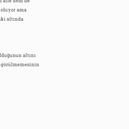
m aile hem de
 oluyor ama
ski altında
lduğunun altını
ak görülmemesinin