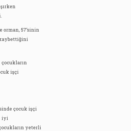
ışırken
.
ve orman, 57’sinin
kaybettiğini
n çocukların
ocuk işçi
sinde çocuk işçi
 iyi
çocukların yeterli