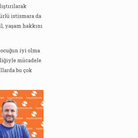
ıştırılarak
ürlü istismara da
ğil, yaşam hakkını
 çocuğun iyi olma
iliğiyle mücadele
llarda bu çok