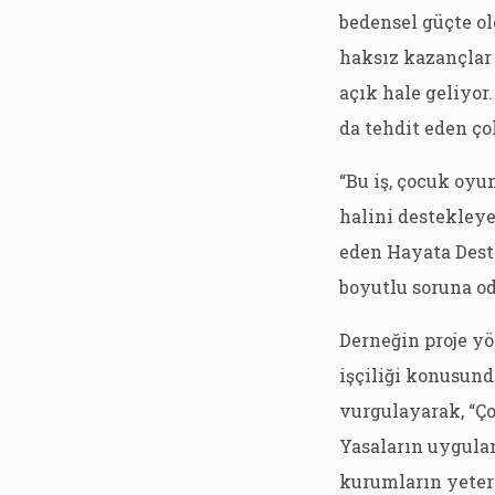
bedensel güçte ol
haksız kazançlar 
açık hale geliyor
da tehdit eden ço
“Bu iş, çocuk oyu
halini destekleye
eden Hayata Deste
boyutlu soruna o
Derneğin proje yö
işçiliği konusun
vurgulayarak, “Ç
Yasaların uygula
kurumların yeter