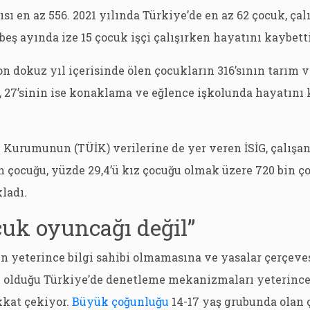
sı en az 556. 2021 yılında Türkiye’de en az 62 çocuk, çal
 beş ayında ize 15 çocuk işçi çalışırken hayatını kaybetti
son dokuz yıl içerisinde ölen çocukların 316’sının tarım 
l, 27’sinin ise konaklama ve eğlence işkolunda hayatını 
k Kurumunun (TÜİK) verilerine de yer veren İSİG, çalışa
an çocuğu, yüzde 29,4’ü kız çocuğu olmak üzere 720 bin ç
ladı.
cuk oyuncağı değil”
n yeterince bilgi sahibi olmamasına ve yasalar çerçeve
ç olduğu Türkiye’de denetleme mekanizmaları yeterince
kkat çekiyor.
Büyük çoğunluğu
14-17 yaş grubunda olan 