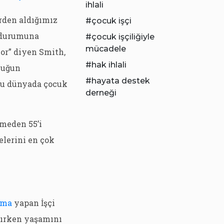
ihlali
rden aldığımız
çocuk işçi
k durumuna
çocuk işçiliğiyle
mücadele
or” diyen Smith,
hak ihlali
cuğun
hayata destek
ru dünyada çocuk
derneği
şmeden 55’i
elerini en çok
ama
yapan İşçi
ışırken yaşamını