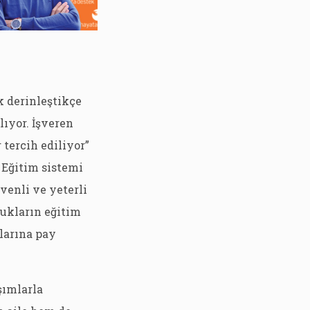
k derinleştikçe
lıyor. İşveren
 tercih ediliyor”
. Eğitim sistemi
venli ve yeterli
cukların eğitim
larına pay
şımlarla