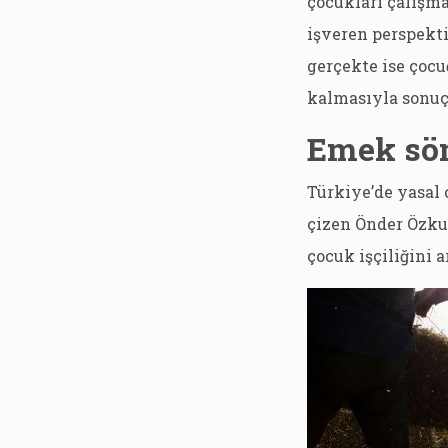
çocukları çalışm
işveren perspekt
gerçekte ise çocu
kalmasıyla sonuç
Emek söm
Türkiye’de yasal
çizen Önder Özku
çocuk işçiliğini a