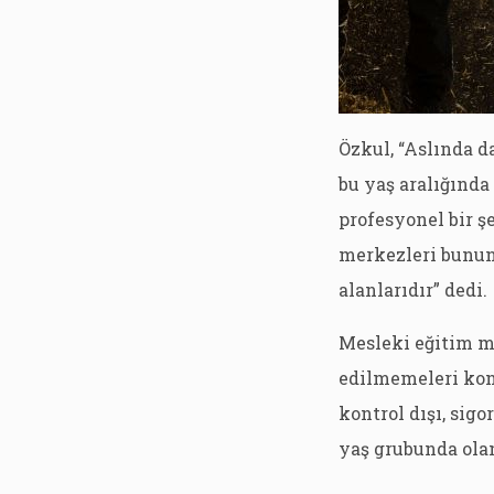
Özkul, “Aslında 
bu yaş aralığınd
profesyonel bir ş
merkezleri bunun
alanlarıdır” dedi.
Mesleki eğitim me
edilmemeleri kon
kontrol dışı, sigo
yaş grubunda ola