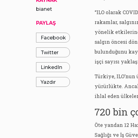
KAYNAK
bianet
“ILO olarak COVID
rakamlar, salgın
PAYLAŞ
yönelik etkilerin
Facebook
salgın öncesi dö
bulunduğunu kayd
Twitter
işçi sayısı yaklaş
LinkedIn
Türkiye, ILO’nun 
Yazdır
yürürlükte. Ancak
ihlal eden ülkele
720 bin ç
Öte yandan 12 Ha
Sağlığı ve İş Güv