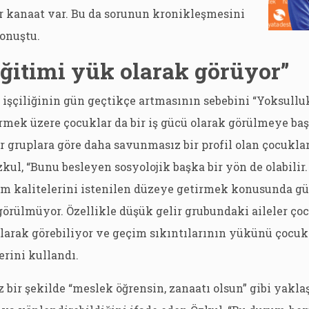
r kanaat var. Bu da sorunun kronikleşmesini
konuştu.
eğitimi yük olarak görüyor”
işçiliğinin gün geçtikçe artmasının sebebini “Yoksullu
rmek üzere çocuklar da bir iş gücü olarak görülmeye baş
r gruplara göre daha savunmasız bir profil olan çocuklar
kul, “Bunu besleyen sosyolojik başka bir yön de olabilir
am kalitelerini istenilen düzeye getirmek konusunda gü
görülmüyor. Özellikle düşük gelir grubundaki aileler ço
olarak görebiliyor ve geçim sıkıntılarının yükünü çocuk
erini kullandı.
iz bir şekilde “meslek öğrensin, zanaatı olsun” gibi yakla