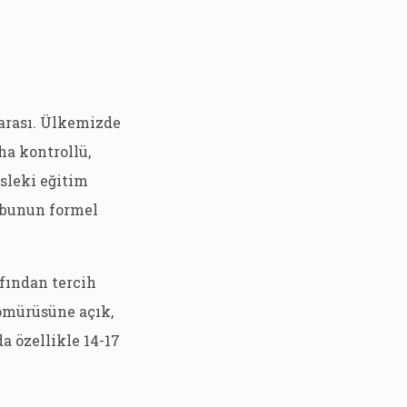
arası. Ülkemizde
ha kontrollü,
sleki eğitim
ı bunun formel
afından tercih
sömürüsüne açık,
da özellikle 14-17