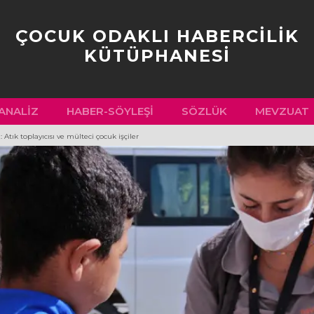
ÇOCUK ODAKLI HABERCİLİK
KÜTÜPHANESİ
ANALIZ
HABER-SÖYLEŞI
SÖZLÜK
MEVZUAT
 Atık toplayıcısı ve mülteci çocuk işçiler