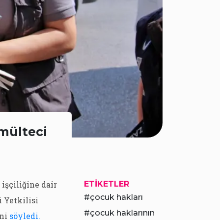
 mülteci
işçiliğine dair
ETIKETLER
çocuk hakları
 Yetkilisi
çocuk haklarının
ini
söyledi.