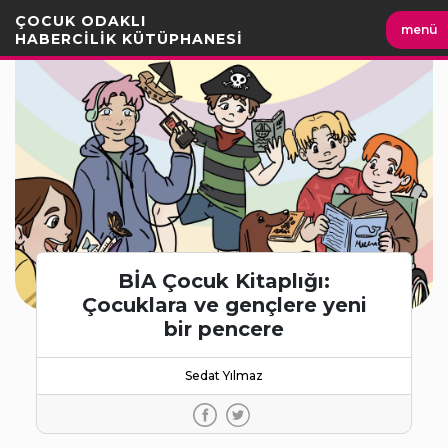
İçeriği
ÇOCUK ODAKLI
menü
Geç
HABERCİLİK KÜTÜPHANESİ
BİA Çocuk Kitaplığı:
Çocuklara ve gençlere yeni
bir pencere
Sedat Yılmaz