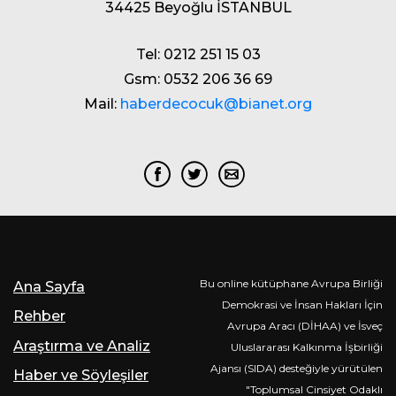
34425 Beyoğlu İSTANBUL
Tel: 0212 251 15 03
Gsm: 0532 206 36 69
Mail:
haberdecocuk@bianet.org
Bu online kütüphane Avrupa Birliği
Ana Sayfa
Demokrasi ve İnsan Hakları İçin
Rehber
Avrupa Aracı (DİHAA) ve İsveç
Araştırma ve Analiz
Uluslararası Kalkınma İşbirliği
Ajansı (SIDA) desteğiyle yürütülen
Haber ve Söyleşiler
"Toplumsal Cinsiyet Odaklı