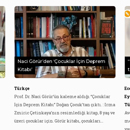
Naci Görür’den ‘Çocuklar İçin Deprem
Kitabı’
Türkçe
Ec
Prof. Dr. Naci Görür’ün kaleme aldığı “Çocuklar
Ey
İçin Deprem Kitabı” Doğan Çocuk’tan çıktı. : Irma
Tü
Zmiric Çetinkaya’nın resimlediği kitap, 8 yaş ve
Av
üzeri çocuklar için. Görür kitabı, çocukları
me
deprem hakkında bilinçlendirmek, depremi
ya