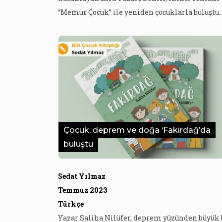
“Memur Çocuk” ile yeniden çocuklarla buluştu.
Bilinmeyeni bulma, cesaretle sorma, sorgula
ve araştırma üzerine kurulan hikâyelerinde
çocukları farklı kelimelerle tanıştırmayı se
yazar, her iki kitabında da cesaret ve nezaket
kavramları üzerinde dururken bunun sebebin
“Nezaket benim için […]
Çocuk, deprem ve doğa ‘Fakirdağ’da
buluştu
Sedat Yılmaz
Temmuz 2023
Türkçe
Yazar Saliha Nilüfer, deprem yüzünden büyük 