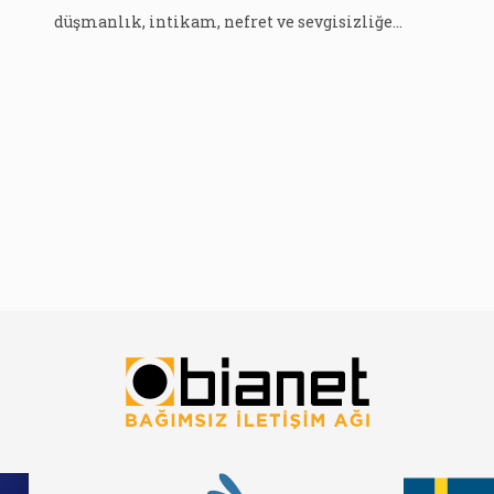
düşmanlık, intikam, nefret ve sevgisizliğe
hapsedilmek istenen ve hakları her geçen gün
kısıtlanan çocuklara ve gençlere yeni bir
pencere açmayı hedefliyoruz. Bu
kapsamda çocukların ve gençlerin sözüne daha
fazla yer vermek ve yaygınlaştırmak amacıyla
“BİA Çocuk […]