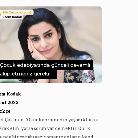
“Çocuk edebiyatında günceli devamlı
takip etmeniz gerekir”
em Kodak
lül 2023
rkçe
cı-Çakman, “Okur kahramanın yaşadıklarını
rak etmiyorsa sorun var demektir. On iki
şında bir çocuğu yazıyorsanız onların kendi