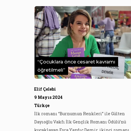
“Çocuklara önce cesaret kavramı
öğretilmeli”
Elif Çelebi
9 Mayıs 2024
Türkçe
İlk romanı “Burnumun Renkleri” ile Gülten
Dayıoğlu Vakfı İlk Gençlik Romanı Ödülü’nü
kucaklayan Esra Yazdıç Demir, ikinci romanı