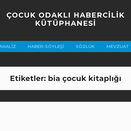
ÇOCUK ODAKLI HABERCİLİK
KÜTÜPHANESİ
ANALIZ
HABER-SÖYLEŞI
SÖZLÜK
MEVZUAT
Etiketler: bia çocuk kitaplığı