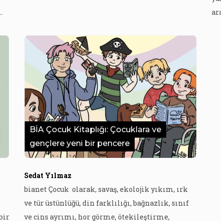
anlamalarını sağlamak ve doğru bilinen
ar
ma
yanlışları, yapılması gerekenleri anlatmak için
il
yazdı. Kitabın arka kapağından: “Japonya gibi
yı
ven
deprem konusunu çözmüş ülkeler deprem
ka
kültürünü çocukluktan itibaren […]
Av
i
ka
ön
BİA Çocuk Kitaplığı: Çocuklara ve
gençlere yeni bir pencere
Sedat Yılmaz
bianet Çocuk olarak, savaş, ekolojik yıkım, ırk
ve tür üstünlüğü, din farklılığı, bağnazlık, sınıf
bir
ve cins ayrımı, hor görme, ötekileştirme,