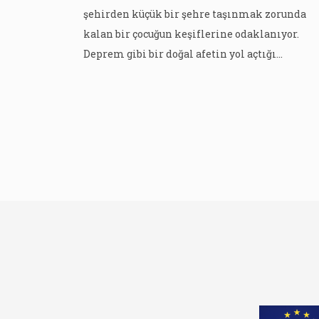
şehirden küçük bir şehre taşınmak zorunda
kalan bir çocuğun keşiflerine odaklanıyor.
Deprem gibi bir doğal afetin yol açtığı
mağduriyet ve travmadan çocukları
uzaklaştırarak yeniden doğayla buluşturan
“Fakirdağ”ı okumanın tam zamanı. Zira 5 ay
önce yaşadığımız depremin etkisi hâlâ
hayatımızın her alanında hissediliyor. Yazar
Saliha Nilüfer, deprem yüzünden büyük […]