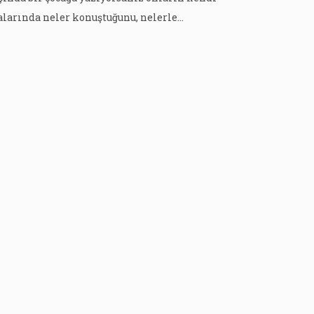
alarında neler konuştuğunu, nelerle
gilendiğini bilmeniz gerekir” diyor. 2006
lında Ömer Seyfettin Öykü Ödülü’nü
zanarak edebiyat dünyasına adım atan Koray
cı Çakman ile yirmi yıla uzanan yazarlık
riyeri üzerine konuştuk. Şimdiye dek pek çok
emli ödüle layık görülen […]