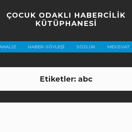
ÇOCUK ODAKLI HABERCİLİK
KÜTÜPHANESİ
ANALIZ
HABER-SÖYLEŞI
SÖZLÜK
MEVZUAT
Etiketler: abc