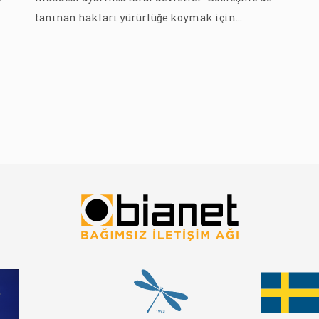
tanınan hakları yürürlüğe koymak için
nma
aldıkları önlemleri ve bu haklardan yararlanma
konusunda gerçekleştirilen ilerlemeye dair
Bu
raporları” komiteye sunmaya taahüt ederler. Bu
çerçevede devletlerin sözleşme yürürlüğe
da
konulduktan iki yıl içinde bir rapor, sonrasında
ise beş yıllık periyotlar halinde çocuk hakları
konusundaki […]