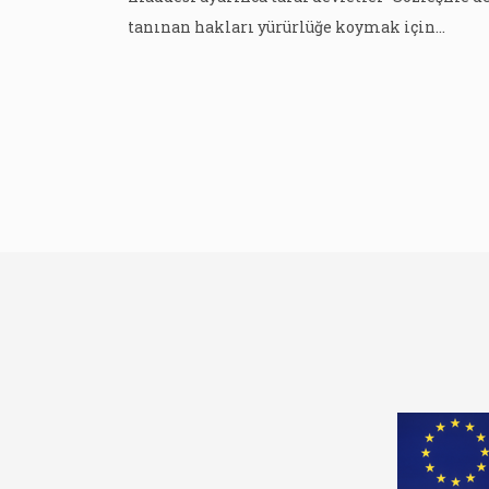
tanınan hakları yürürlüğe koymak için
aldıkları önlemleri ve bu haklardan yararla
konusunda gerçekleştirilen ilerlemeye dair
raporları” komiteye sunmaya taahüt ederler. 
çerçevede devletlerin sözleşme yürürlüğe
konulduktan iki yıl içinde bir rapor, sonrasın
ise beş yıllık periyotlar halinde çocuk hakları
konusundaki […]