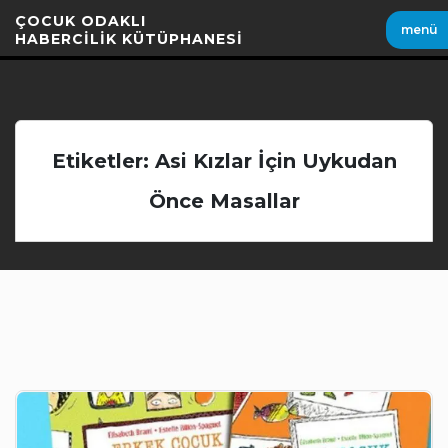
İçeriği
ÇOCUK ODAKLI
menü
Geç
HABERCİLİK KÜTÜPHANESİ
Etiketler: Asi Kızlar İçin Uykudan
Önce Masallar