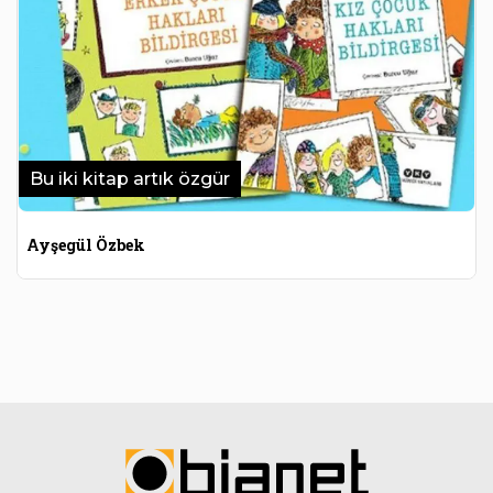
Bu iki kitap artık özgür
Ayşegül Özbek