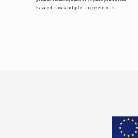
kazandıracak bilgilerin gazetecilik
öğrencilerine sunulması olarak belirtiliyor.
Dublin Teknoloji Enstitüsü’nden Michael Foley
Noirin Hayes and Brian O’Neill tarafından
kaleme alınan metin kapsayıcı bir çocuk odak
habercilik haritası çiziyor. İki Üniteden oluşa
kitapçıkta şu başlıklar yer alıyor: Ünite […]