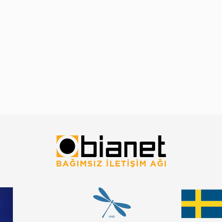
,
lı
n