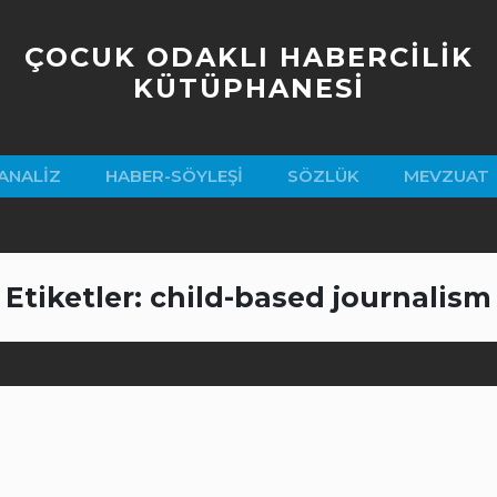
ÇOCUK ODAKLI HABERCİLİK
KÜTÜPHANESİ
ANALIZ
HABER-SÖYLEŞI
SÖZLÜK
MEVZUAT
Etiketler: child-based journalism