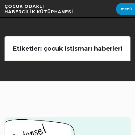
İçeriği
ÇOCUK ODAKLI
menü
Geç
HABERCİLİK KÜTÜPHANESİ
Etiketler: çocuk istismarı haberleri