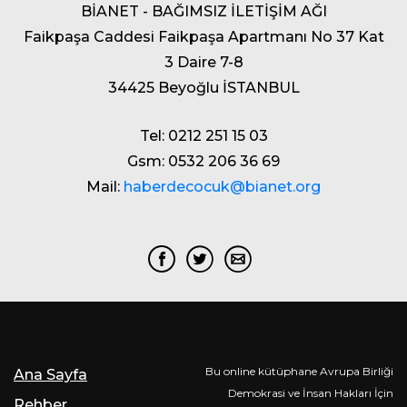
BİANET - BAĞIMSIZ İLETİŞİM AĞI
Faikpaşa Caddesi Faikpaşa Apartmanı No 37 Kat
3 Daire 7-8
34425 Beyoğlu İSTANBUL
Tel: 0212 251 15 03
Gsm: 0532 206 36 69
Mail:
haberdecocuk@bianet.org
Bu online kütüphane Avrupa Birliği
Ana Sayfa
Demokrasi ve İnsan Hakları İçin
Rehber