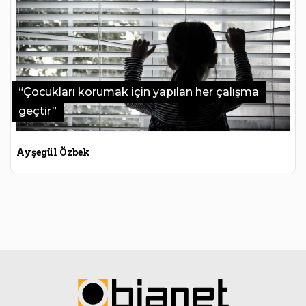
“Çocukları korumak için yapılan her çalışma
geçtir”
Ayşegül Özbek