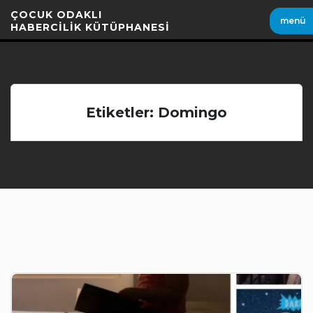
İçeriği
ÇOCUK ODAKLI
menü
Geç
HABERCİLİK KÜTÜPHANESİ
Etiketler: Domingo