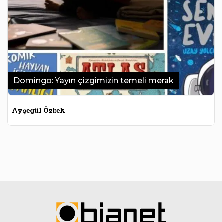
Domingo: Yayın çizgimizin temeli merak
Ayşegül Özbek