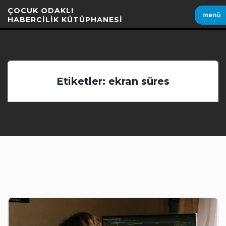
İçeriği
ÇOCUK ODAKLI
menü
Geç
HABERCİLİK KÜTÜPHANESİ
Etiketler: ekran süres