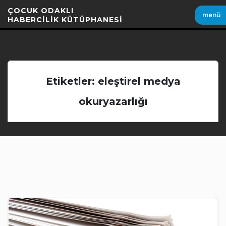
İçeriği
ÇOCUK ODAKLI
menü
Geç
HABERCİLİK KÜTÜPHANESİ
Etiketler: eleştirel medya
okuryazarlığı