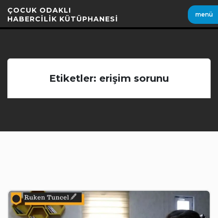
İçeriği
ÇOCUK ODAKLI
menü
Geç
HABERCİLİK KÜTÜPHANESİ
Etiketler: erişim sorunu