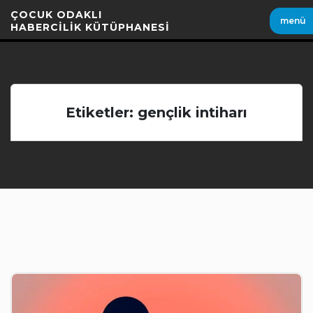
İçeriği
ÇOCUK ODAKLI
menü
Geç
HABERCİLİK KÜTÜPHANESİ
Etiketler: gençlik intiharı