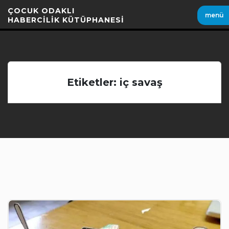
İçeriği
ÇOCUK ODAKLI
menü
Geç
HABERCİLİK KÜTÜPHANESİ
Etiketler: iç savaş