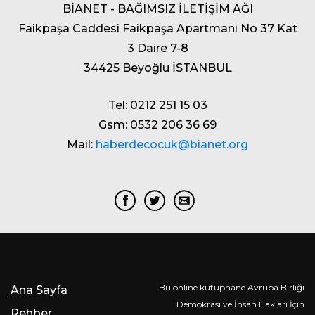
BİANET - BAĞIMSIZ İLETİŞİM AĞI
Faikpaşa Caddesi Faikpaşa Apartmanı No 37 Kat
3 Daire 7-8
34425 Beyoğlu İSTANBUL
Tel: 0212 251 15 03
Gsm: 0532 206 36 69
Mail:
haberdecocuk@bianet.org
Bu online kütüphane Avrupa Birliği
Ana Sayfa
Demokrasi ve İnsan Hakları İçin
Rehber