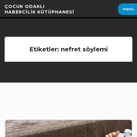
İçeriği
ÇOCUK ODAKLI
menü
Geç
HABERCİLİK KÜTÜPHANESİ
Etiketler: nefret söylemi