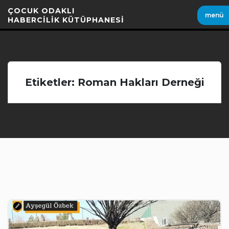
İçeriği
ÇOCUK ODAKLI
menü
Geç
HABERCİLİK KÜTÜPHANESİ
Etiketler: Roman Hakları Derneği