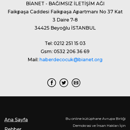
BİANET - BAĞIMSIZ İLETİŞİM AĞI
Faikpaşa Caddesi Faikpaşa Apartmanı No 37 Kat
3 Daire 7-8
34425 Beyoğlu İSTANBUL
Tel: 0212 251 15 03
Gsm: 0532 206 36 69
Mail:
haberdecocuk@bianet.org
Bu online kütüphane Avrupa Birliği
Ana Sayfa
Demokrasi ve İnsan Hakları İçin
Rehber