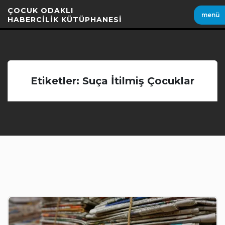
İçeriği
ÇOCUK ODAKLI
menü
Geç
HABERCİLİK KÜTÜPHANESİ
Etiketler: Suça İtilmiş Çocuklar