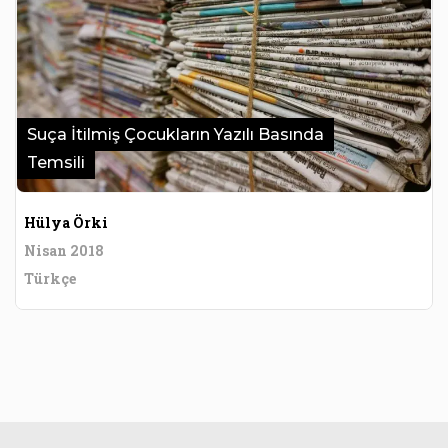
Suça İtilmiş Çocukların Yazılı Basında
Temsili
Hülya Örki
Nisan 2018
Türkçe