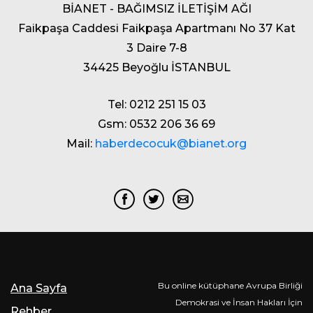
BİANET - BAĞIMSIZ İLETİŞİM AĞI
Faikpaşa Caddesi Faikpaşa Apartmanı No 37 Kat
3 Daire 7-8
34425 Beyoğlu İSTANBUL
Tel: 0212 251 15 03
Gsm: 0532 206 36 69
Mail:
haberdecocuk@bianet.org
Bu online kütüphane Avrupa Birliği
Ana Sayfa
Demokrasi ve İnsan Hakları İçin
Rehber