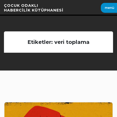
İçeriği
ÇOCUK ODAKLI
menü
Geç
HABERCİLİK KÜTÜPHANESİ
Etiketler: veri toplama