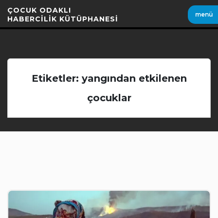
İçeriği
ÇOCUK ODAKLI
menü
Geç
HABERCİLİK KÜTÜPHANESİ
Etiketler: yangından etkilenen
çocuklar