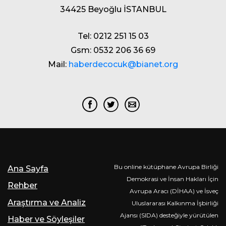
34425 Beyoğlu İSTANBUL
Tel: 0212 251 15 03
Gsm: 0532 206 36 69
Mail:
haberdecocuk@bianet.org
Bu online kütüphane Avrupa Birliği
Ana Sayfa
Demokrasi ve İnsan Hakları İçin
Rehber
Avrupa Aracı (DİHAA) ve İsveç
Araştırma ve Analiz
Uluslararası Kalkınma İşbirliği
Ajansı (SIDA) desteğiyle yürütülen
Haber ve Söyleşiler