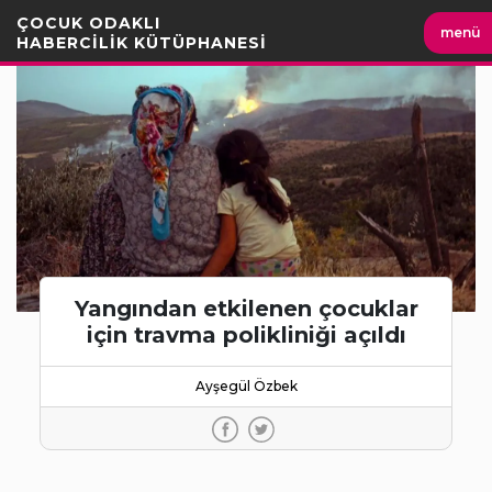
İçeriği
ÇOCUK ODAKLI
menü
Geç
HABERCİLİK KÜTÜPHANESİ
Yangından etkilenen çocuklar
için travma polikliniği açıldı
Ayşegül Özbek