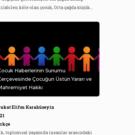
tılabilen köle olan çocuk, Orta çağda küçük
tişkin olarak kabul edilmiş ve yetişkinlerden
klenen görevleri yerine getirmeleri
ndilerinden beklenmiştir. Rönesans ve
form hareketlerinin yol açtığı aydınlanma
ğı çocuğa karşı hümanist yaklaşımın
nimsenmesini sağlamış ancak çocukluğun
tişkinlikten farklı biyolojik […]
Çocuk Haberlerinin Sunumu
Çerçevesinde Çocuğun Üstün Yararı ve
Mahremiyet Hakkı
ukat Elifsu Karahüseyin
21
rkçe
ik, toplumsal yaşamda insanlar arasındaki