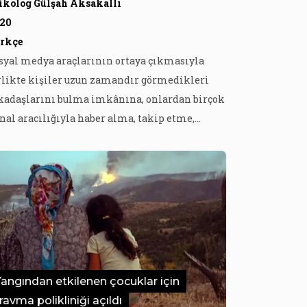
ikolog Gülşah Aksakallı
20
rkçe
syal medya araçlarının ortaya çıkmasıyla
rlikte kişiler uzun zamandır görmedikleri
kadaşlarını bulma imkânına, onlardan birçok
nal aracılığıyla haber alma, takip etme,
ndileri hakkında paylaşım yapma imkânı
lmuşlardır. Özellikle fotoğraf paylaşımının
ttığı da açıkça görülebilmektedir. Sosyal
dyada fotoğraf paylaşmak sadece
tişkinlerin kendilerine ait fotoğrafları
ylaşması ile kalmamış son yıllarda
eveynlerin çocuklarının fotoğraflarını da
ğunlukla paylaşması ile […]
Yangından etkilenen çocuklar için
ravma polikliniği açıldı