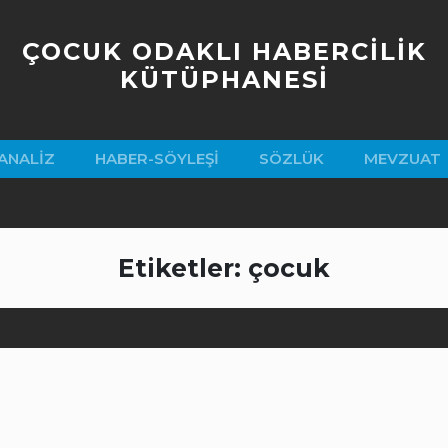
ÇOCUK ODAKLI HABERCİLİK
KÜTÜPHANESİ
ANALIZ
HABER-SÖYLEŞI
SÖZLÜK
MEVZUAT
Etiketler: çocuk