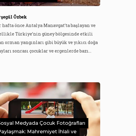
şegül Özbek
r hafta önce Antalya Manavgat’ta başlayan ve
ellikle Türkiye’nin güney bölgesinde etkili
an orman yangınları gibi büyük ve yıkıcı doğa
ayları sonrası çocuklar ve ergenlerde bazı
hsal sorunlar ortaya çıkarabilir. Bu
görüyle Akdeniz Üniversitesi Tıp Fakültesi
stanesi Çocuk ve Ergen Ruh Sağlığı ve
stalıkları Polikliniğinde yangından
kilenen çocuk ve ergenlere yönelik Travma
likliniği açıldı. Başvurmak isteyen […]
Sosyal Medyada Çocuk Fotoğrafları
Paylaşmak: Mahremiyet İhlali ve