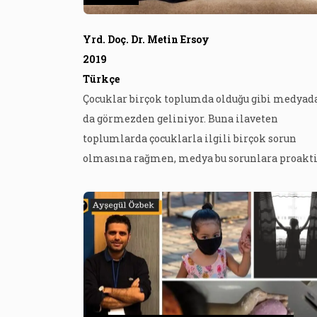
Yrd. Doç. Dr. Metin Ersoy
2019
Türkçe
Çocuklar birçok toplumda olduğu gibi medyad
da görmezden geliniyor. Buna ilaveten
toplumlarda çocuklarla ilgili birçok sorun
olmasına rağmen, medya bu sorunlara proakti
bir biçimde yaklaş(a)mıyor. Konu çocuk olunca
medyanın toplum içinde birçok grubu dışladı
gibi çocukları da dışladığı tespiti ile başlama
gerekiyor. Ne yazık ki ülkemizde ve daha birç
ülkede çocuklarımız sadece özel günlerde
haberlere […]