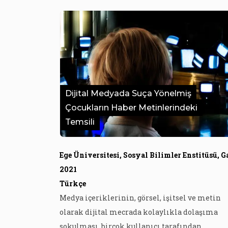
Dijital Medyada Suça Yönelmiş
Çocukların Haber Metinlerindeki
Temsili
2021
Türkçe
Medya içeriklerinin, görsel, işitsel ve metin
olarak dijital mecrada kolaylıkla dolaşıma
sokulması, birçok kullanıcı tarafından