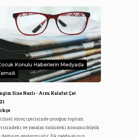
Çocuk Konulu Haberlerin Medyada
Temsili
ngim Sine Nazlı - Arzu Kalafat Çat
21
rkçe
rihsel süreç içerisinde çocuğun toplum
erisindeki ve yasalar önündeki konumu büyük
r değişim göstermiştir. İlk çağda alınıp