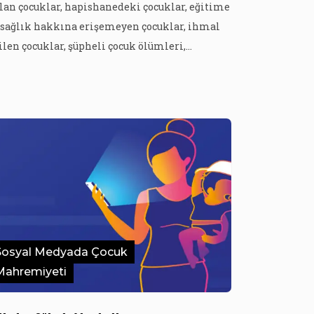
lan çocuklar, hapishanedeki çocuklar, eğitime
 sağlık hakkına erişemeyen çocuklar, ihmal
ilen çocuklar, şüpheli çocuk ölümleri,
ybolan çocuklar… Farklı zamanlarda, farklı
cralarda okuduğumuz ve çocukların özne
duğu haberlerin konu başlıkları arka arkaya
zılınca “devasa bir felaket” çıkıyor ortaya.
runun sadece tekil olaylar olmadığını,
cukların önyargının hedefi haline geldiğini
rüyoruz. […]
Sosyal Medyada Çocuk
Mahremiyeti