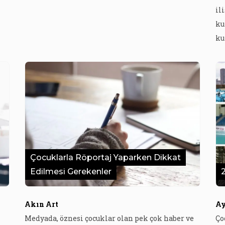
ihlallerine dikkat çekerek bu ihlallere karşı
il
hayata geçirilmesi gereken önlemleri paylaştı.
ku
r
Spor yapmak Birleşmiş Milletler Çocuk Hakları
ku
Sözleşmesi’nin 31. maddesine göre her çocuğun
ko
hakkı. Taraf Devletler çocuğun dinlenme, boş
de
zaman değerlendirme, oynama ve yaşına […]
çü
to
ba
so
Çocuklarla Röportaj Yaparken Dikkat
Edilmesi Gerekenler
Akın Art
Ay
Medyada, öznesi çocuklar olan pek çok haber ve
Ço