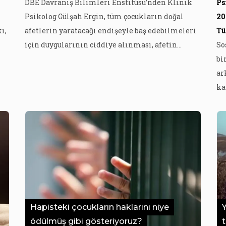
DBE Davranış Bilimleri Enstitüsü’nden Klinik
Ps
Psikolog Gülşah Ergin, tüm çocukların doğal
20
ı,
afetlerin yaratacağı endişeyle baş edebilmeleri
Tü
için duygularının ciddiye alınması, afetin
So
neden/sonuç ilişkisinin doğru anlatılması ve
bi
güvende hissetmelerinin sağlanması
ar
gerektiğini belirtti. Gülşah Ergin, çocuklara bilgi
ka
vermenin onları rahatlatacağına ve kaygılarını
ke
a
azaltacağına dikkat çekerek “Çocuklara doğal
bu
ki
afetlerin düzensiz ve çoğunlukla önceden
ar
kestirilemeyen doğa olayları olduğu
me
söylenebilir […]
ye
pa
eb
yo
Hapisteki çocukların haklarını niye
ödülmüş gibi gösteriyoruz?
t