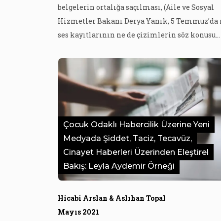
belgelerin ortalığa saçılması, (Aile ve Sosyal
Hizmetler Bakanı Derya Yanık, 5 Temmuz’da 
ses kayıtlarının ne de çizimlerin söz konusu
davaya ait olduğunu açıkladı, müdahil avukatl
ise aksini iddia ediyor) avukatların ve ruh
sağlığı uzmanlarının uyarılarını
beraberinde getirdi. Söz konusu belgelerin
internette hızla yayılmasının ardından, pek 
deneyimli gazetecinin de yaptıkları yayın ve
Çocuk Odaklı Habercilik Üzerine Yeni
paylaşımlarda […]
Medyada Şiddet, Taciz, Tecavüz,
Cinayet Haberleri Üzerinden Eleştirel
Bakış: Leyla Aydemir Örneği
Hicabi Arslan & Aslıhan Topal
Mayıs 2021