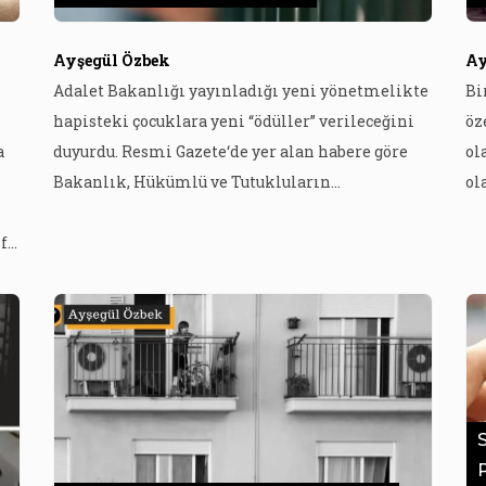
Ayşegül Özbek
Ay
Adalet Bakanlığı yayınladığı yeni yönetmelikte
Bi
hapisteki çocuklara yeni “ödüller” verileceğini
öz
a
duyurdu. Resmi Gazete‘de yer alan habere göre
ol
Bakanlık, Hükümlü ve Tutukluların
ol
Ödüllendirilmesi Hakkında Yönetmelik’te
ru
f
değişikliğe gitti. Buna göre disiplin cezası
ön
,
almayan veya belirtilen tutum ve davranışları
Ha
ğı
gösteren çocukların ödüllendirileceği belirtildi.
Ha
k
Çocuk hükümlülerin, kardeşiyle ceza infaz
et
ok
kurumu personelinin yakın nezareti
Po
olmaksızın görüşebileceği, çocuklar için
düzenlenen tören, doğumgünlerinde […]