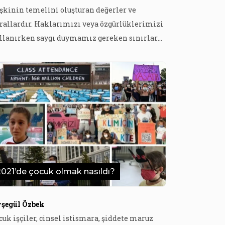
işkinin temelini oluşturan değerler ve
rallardır. Haklarımızı veya özgürlüklerimizi
llanırken saygı duymamız gereken sınırlar
yar. Basın özgürlüğünün sınırı da basın etik
ğerleridir. Basın etik değerleri çok önemlidir
nkü basının bir olayı aktarma biçimi bir anda
plumsal bir tepki halini alabilir. Dolayısıyla
sının, meslek etik değerleri hususundaki
rumlu tavrı, topluma da […]
2021’de çocuk olmak nasıldı?
şegül Özbek
cuk işçiler, cinsel istismara, şiddete maruz