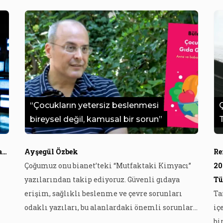
“Çocukların yetersiz beslenmesi
bireysel değil, kamusal bir sorun”
Ege Üniversitesi, Sosyal Bilimler Enstitüsü, Gazetecilik Anabilim Dalı
Ayşegül Özbek
Re
Çoğumuz onu bianet’teki “Mutfaktaki Kimyacı”
20
yazılarından takip ediyoruz. Güvenli gıdaya
Tü
erişim, sağlıklı beslenme ve çevre sorunları
Ta
odaklı yazıları, bu alanlardaki önemli sorunlara
iç
işaret ettiği gibi çözüm önerileri de sunuyor.
bi