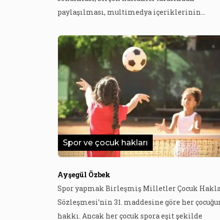
paylaşılması, multimedya içeriklerinin
çoğaltılabilmesi, gazeteci ve kamuoyu arasın
internet üzerinden etkileşimin artması gibi
yenilikler, iletişim araştırmalarında dijital
medyada yer alan haberlerin de sıklıkla
incelenmesine sebebiyet vermektedir. Haber
metinlerinin sadece haber sitelerinde değil
aynı zamanda sosyal medya hesaplarında da y
alması, […]
Spor ve çocuk hakları
Ayşegül Özbek
Spor yapmak Birleşmiş Milletler Çocuk Hakla
Sözleşmesi’nin 31. maddesine göre her çocuğu
hakkı. Ancak her çocuk spora eşit şekilde