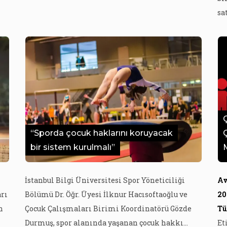
Bunun yanında Bülent Şık, kendisine en çok
sa
da
sorulan soruları ise şöyle sıralıyor:
ye
“Çocuklarımızı nasıl besleyeceğiz, çocukların
be
sağlıklı beslenmesini nasıl sağlayacağız ya da
ke
onları nasıl koruyacağımız.” Doğan […]
re
ça
be
er
ye
“Sporda çocuk haklarını koruyacak
bir sistem kurulmalı”
İstanbul Bilgi Üniversitesi Spor Yöneticiliği
Av
rı
Bölümü Dr. Öğr. Üyesi İlknur Hacısoftaoğlu ve
20
n
Çocuk Çalışmaları Birimi Koordinatörü Gözde
Tü
Durmuş, spor alanında yaşanan çocuk hakkı
Et