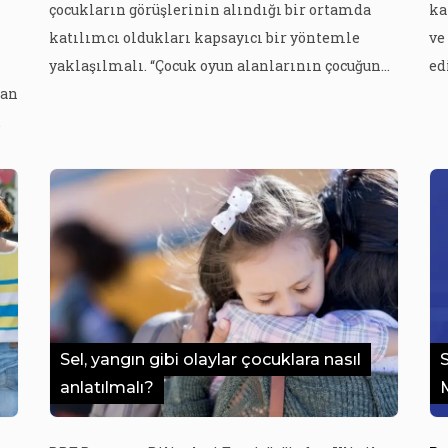
çocukların görüşlerinin alındığı bir ortamda
ka
katılımcı oldukları kapsayıcı bir yöntemle
ve
yaklaşılmalı. “Çocuk oyun alanlarının çocuğun
ed
dan
oyun hakkı kapsamında iklim odaklı olarak
ka
genişletilmeli. “Farklı gelişim özellikleri ve
me
.
farklı ihtiyaç alanlarına cevap verebilecek
ol
nitelikte oyun alanları inşa edilmeli.”
ya
Öneriler İzmir Çocuk Çalışmaları Ağı Genel
So
Koordinatörü Süleyman Gök’e ait. Çocuğun sosyal
ço
cuk
ve bilişsel gelişimi açısından […]
gö
Sel, yangın gibi olaylar çocuklara nasıl
anlatılmalı?