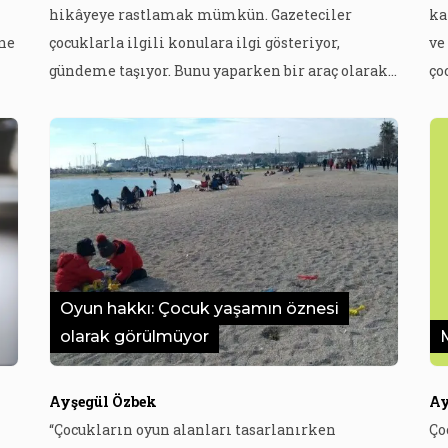
hikâyeye rastlamak mümkün. Gazeteciler
ka
ne
çocuklarla ilgili konulara ilgi gösteriyor,
ve
gündeme taşıyor. Bunu yaparken bir araç olarak
ço
ar
röportajı da kullanıyor. Fakat zaten yeterince zor
ço
bir zanaat olan röportaj, öznesi çocuklar
ça
olduğunda başka etik hassasiyet ve
ge
sorumlulukları da beraberinde getiriyor. Bu
bı
çok
sebeple, gazetecilerin çocuklarla röportaj
Sa
yaparken nelere dikkat etmeleri […]
ma
Oyun hakkı: Çocuk yaşamın öznesi
olarak görülmüyor
Ayşegül Özbek
Ay
“Çocukların oyun alanları tasarlanırken
Ço