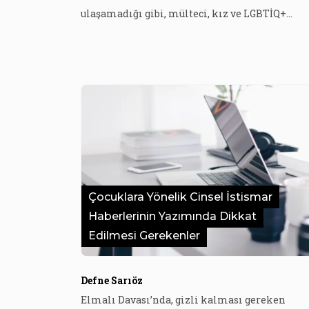
ulaşamadığı gibi, mülteci, kız ve LGBTİQ+
çocuklar da spor alanında türlü ayrımcılığa
maruz kalıyor. İstanbul Bilgi Üniversitesi Spo
Yöneticiliği Bölümü Dr. Öğr. Üyesi İlknur
Hacısoftaoğlu, “Sınıfsal eşitsizlik çocukların
spora erişimini güçleştiriyor. Spora erişebilse
bile yalnızca belirli branşlara erişebiliyor” […]
Çocuklara Yönelik Cinsel İstismar
Haberlerinin Yazımında Dikkat
Edilmesi Gerekenler
Defne Sarıöz
Elmalı Davası’nda, gizli kalması gereken