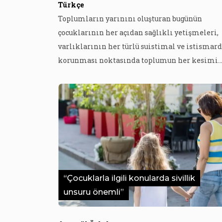
Türkçe
Toplumların yarınını oluşturan bugünün
çocuklarının her açıdan sağlıklı yetişmeleri,
varlıklarının her türlü suistimal ve istismar
korunması noktasında toplumun her kesimi
gibi medyaya da önemli görevler düşmektedir
Çocukların hak ihlallerinin önüne geçilmesi,
seslerinin duyurulması, haber dilinde
temsillerinin sorunsuz yansıtılması gibi pek
çok noktada medya, çocukların temsilinde ço
odaklı habercilik anlayışı çerçevesinde bir
anlayışı sürdürmelidir. Çocuk bireylerin […]
“Çocuklarla ilgili konularda sivillik
unsuru önemli”