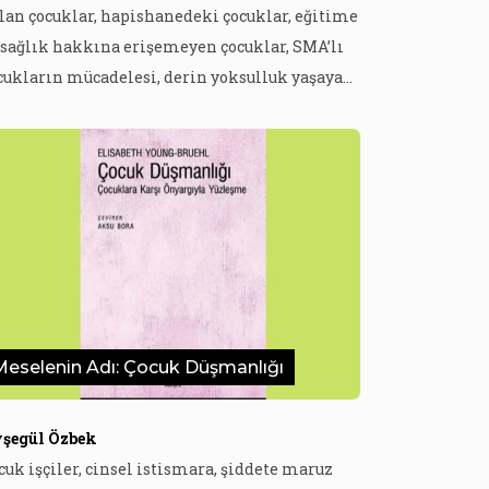
lan çocuklar, hapishanedeki çocuklar, eğitime
 sağlık hakkına erişemeyen çocuklar, SMA’lı
cukların mücadelesi, derin yoksulluk yaşayan
cuklar, şüpheli çocuk ölümleri, zırhlı araçların
rptığı çocuklar… Çocuklar, 2021’de de haberlere
nelde bu başlıklarda özne oldular. Yani geride
raktığımız yılda da değişen bir şey yok.
dece pandeminin başından beri çocukların
ruz kaldığı hak […]
Meselenin Adı: Çocuk Düşmanlığı
şegül Özbek
cuk işçiler, cinsel istismara, şiddete maruz