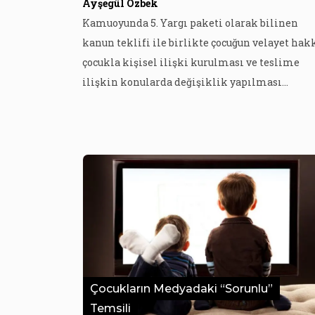
Ayşegül Özbek
Kamuoyunda 5. Yargı paketi olarak bilinen
kanun teklifi ile birlikte çocuğun velayet hakk
çocukla kişisel ilişki kurulması ve teslime
ilişkin konularda değişiklik yapılması
düzenlendi. Buna göre icradan çocuk teslimi
kalkacak, anne veya babadan harç ücreti
alınmayacak ve çocuk teslimi okul, kreş gibi
mekânlarda yapılacak. Çocuk hakları alanınd
çalışan avukat Özge Üstün, çocukla kişisel iliş
kurulmasında […]
Çocukların Medyadaki “Sorunlu”
Temsili