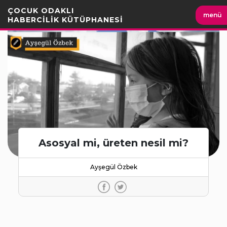
İçeriği
ÇOCUK ODAKLI
menü
Geç
HABERCİLİK KÜTÜPHANESİ
Asosyal mi, üreten nesil mi?
Ayşegül Özbek