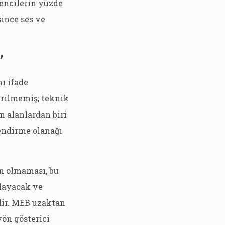
rencilerin yüzde
since ses ve
”
ı ifade
erilmemiş; teknik
 alanlardan biri
endirme olanağı
n olmaması, bu
nlayacak ve
dir. MEB uzaktan
yön gösterici