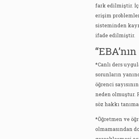
fark edilmiştir.
erişim problemler
sisteminden kayna
ifade edilmiştir.
“EBA’nın 
*Canlı ders uygul
sorunların yanınd
öğrenci sayısının
neden olmuştur. P
söz hakkı tanıma
*Öğretmen ve öğre
olmamasından dol
gerçekleşmesi aç