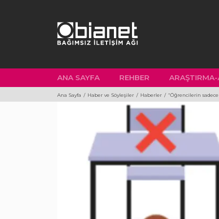
İçeriği
Geç
Çocuk Odaklı Habercilik
2022
Kütüphanesi
ANA SAYFA
REHBER
ARAŞTIRMA-
Ana Sayfa
Haber ve Söyleşiler
Haberler
“Öğrencilerin sadece y