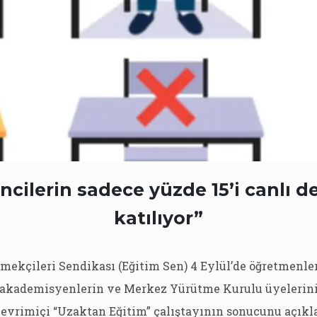
cilerin sadece yüzde 15’i canlı d
katılıyor”
mekçileri Sendikası (Eğitim Sen) 4 Eylül’de öğretmenler
 akademisyenlerin ve Merkez Yürütme Kurulu üyelerini
çevrimiçi “Uzaktan Eğitim” çalıştayının sonucunu açıkla