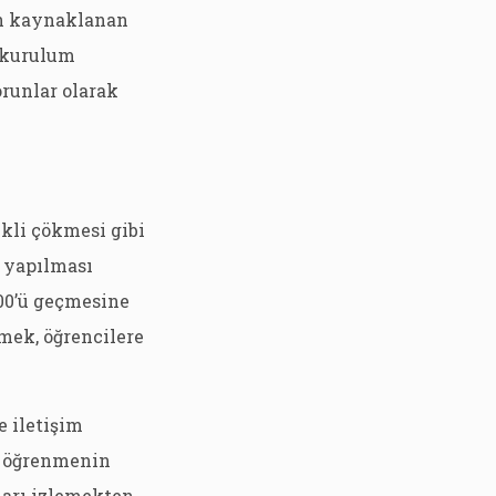
an kaynaklanan
e kurulum
runlar olarak
ekli çökmesi gibi
n yapılması
100’ü geçmesine
emek, öğrencilere
e iletişim
e öğrenmenin
ları izlemekten