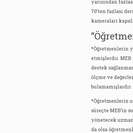
yarısından fazlas
70’ten fazlası de
kameraları kapal
“Öğretmen
*Öğretmenlerin ya
etmişlerdir. MEB
destek sağlanmam
ölçme ve değerlen
bulamamışlardır.
*Öğretmenlerin u
süreçte MEB’in su
yönetecek uzman 
da olsa öğretmenl