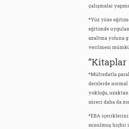
çalışmalar yapmam
*Yüz yüze eğitime
eğitimde uygulan
azaltma yoluna gi
verilmesi mümkü
“Kitaplar
*Müfredatla paral
derslerde normal 
yokluğu, uzaktan 
süreci daha da zo
*EBA içeriklerinin
sunulmuş hiçbir i