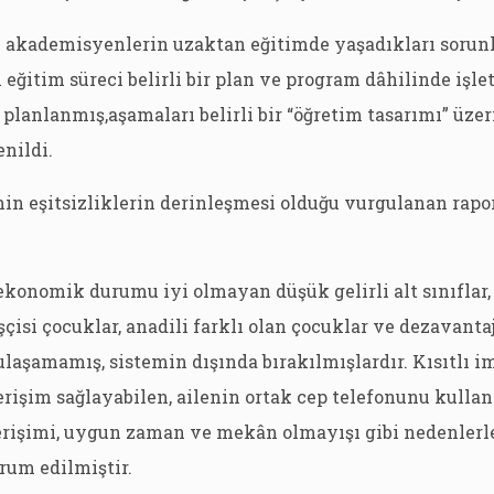
 akademisyenlerin uzaktan eğitimde yaşadıkları sorunl
 eğitim süreci belirli bir plan ve program dâhilinde işle
i planlanmış,aşamaları belirli bir “öğretim tasarımı” üze
nildi.
n eşitsizliklerin derinleşmesi olduğu vurgulanan rapor
ekonomik durumu iyi olmayan düşük gelirli alt sınıflar,
şçisi çocuklar, anadili farklı olan çocuklar ve dezavantaj
laşamamış, sistemin dışında bırakılmışlardır. Kısıtlı i
rişim sağlayabilen, ailenin ortak cep telefonunu kullan
 erişimi, uygun zaman ve mekân olmayışı gibi nedenlerl
um edilmiştir.