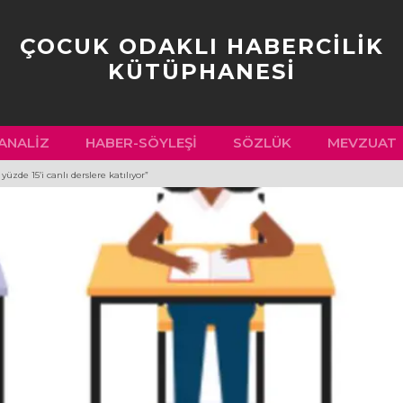
ÇOCUK ODAKLI HABERCİLİK
KÜTÜPHANESİ
ANALIZ
HABER-SÖYLEŞI
SÖZLÜK
MEVZUAT
üzde 15’i canlı derslere katılıyor”