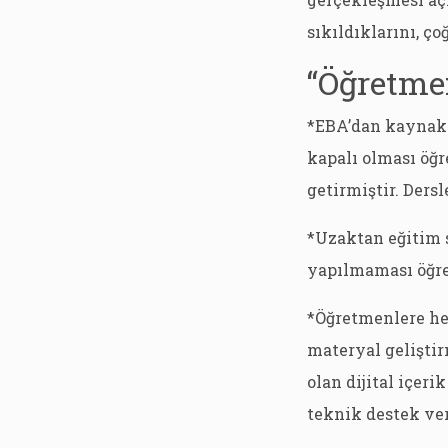
sıkıldıklarını, ç
“Öğretme
*EBA’dan kaynakl
kapalı olması öğr
getirmiştir. Ders
*Uzaktan eğitim
yapılmaması öğre
*Öğretmenlere he
materyal gelişti
olan dijital içer
teknik destek ve