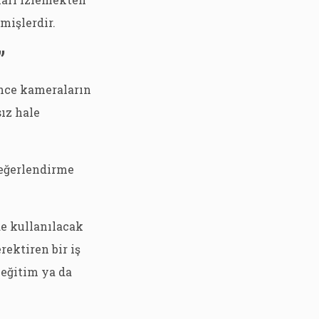
mişlerdir.
”
ince kameraların
ız hale
eğerlendirme
e kullanılacak
ektiren bir iş
 eğitim ya da