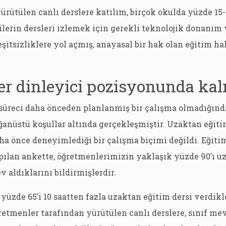
rütülen canlı derslere katılım, birçok okulda yüzde 15
ilerin dersleri izlemek için gerekli teknolojik donanım
şitsizliklere yol açmış, anayasal bir hak olan eğitim h
er dinleyici pozisyonunda kal
süreci daha önceden planlanmış bir çalışma olmadığı
ğanüstü koşullar altında gerçekleşmiştir. Uzaktan eği
a önce deneyimlediği bir çalışma biçimi değildi. Eğiti
pılan ankette, öğretmenlerimizin yaklaşık yüzde 90’ı u
v aldıklarını bildirmişlerdir.
üzde 65’i 10 saatten fazla uzaktan eğitim dersi verdikl
retmenler tarafından yürütülen canlı derslere, sınıf me