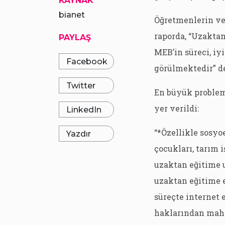
KAYNAK
bianet
Öğretmenlerin ve
raporda, “Uzaktan
PAYLAŞ
MEB’in süreci, iy
Facebook
görülmektedir” de
Twitter
En büyük problemi
yer verildi:
LinkedIn
“*Özellikle sosyo
Yazdır
çocukları, tarım i
uzaktan eğitime u
uzaktan eğitime e
süreçte internet
haklarından mahr