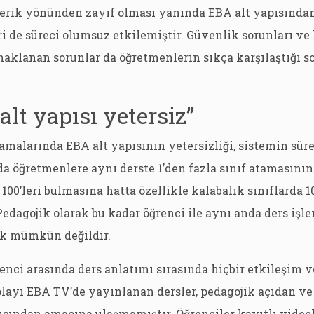
 İçerik yönünden zayıf olması yanında EBA alt yapısınd
i de süreci olumsuz etkilemiştir. Güvenlik sorunları v
klanan sorunlar da öğretmenlerin sıkça karşılaştığı so
alt yapısı yetersiz”
amalarında EBA alt yapısının yetersizliği, sistemin sür
a öğretmenlere aynı derste 1’den fazla sınıf atamasını
 100’leri bulmasına hatta özellikle kalabalık sınıflarda 
edagojik olarak bu kadar öğrenci ile aynı anda ders işl
k mümkün değildir.
nci arasında ders anlatımı sırasında hiçbir etkileşim v
ayı EBA TV’de yayınlanan dersler, pedagojik açıdan v
ısından amacına ulaşmamıştır. Öğrenciler kayıtlı video