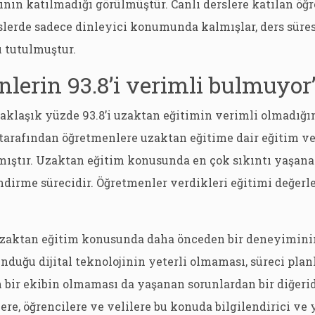
ının katılmadığı görülmüştür. Canlı derslere katılan öğ
rslerde sadece dinleyici konumunda kalmışlar, ders süre
ı tutulmuştur.
lerin 93.8’i verimli bulmuyor
klaşık yüzde 93.8’i uzaktan eğitimin verimli olmadığın
 tarafından öğretmenlere uzaktan eğitime dair eğitim v
ıştır. Uzaktan eğitim konusunda en çok sıkıntı yaşanan
dirme sürecidir. Öğretmenler verdikleri eğitimi değerl
zaktan eğitim konusunda daha önceden bir deneyimini
nduğu dijital teknolojinin yeterli olmaması, süreci pla
bir ekibin olmaması da yaşanan sorunlardan bir diğeri
ere, öğrencilere ve velilere bu konuda bilgilendirici ve 