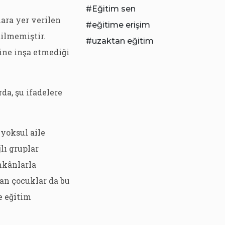
Eğitim sen
ara yer verilen
eğitime erişim
tilmemiştir.
uzaktan eğitim
rine inşa etmediği
da, şu ifadelere
 yoksul aile
lı gruplar
mkânlarla
an çocuklar da bu
e eğitim