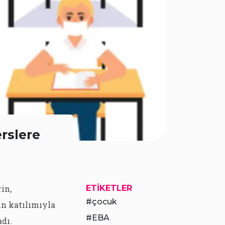
erslere
in,
ETIKETLER
çocuk
n katılımıyla
EBA
dı.