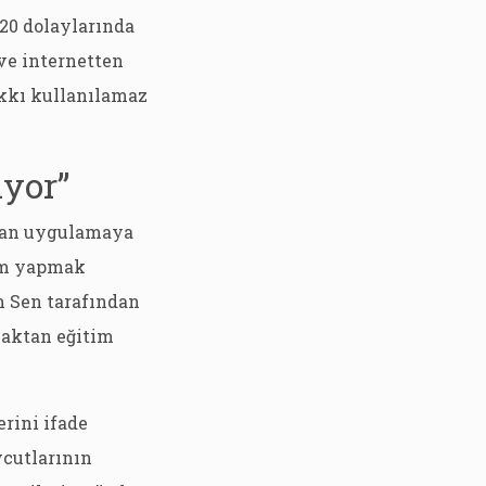
-20 dolaylarında
 ve internetten
akkı kullanılamaz
ıyor”
ndan uygulamaya
tim yapmak
m Sen tarafından
zaktan eğitim
erini ifade
vcutlarının