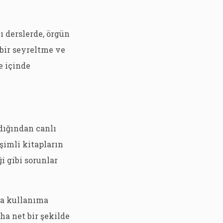
ı derslerde, örgün
bir seyreltme ve
e içinde
dığından canlı
şimli kitapların
i gibi sorunlar
’da kullanıma
ha net bir şekilde