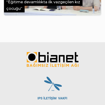
“Eğitime devamlılıkta ilk vazgeçilen kız
çocuğu”