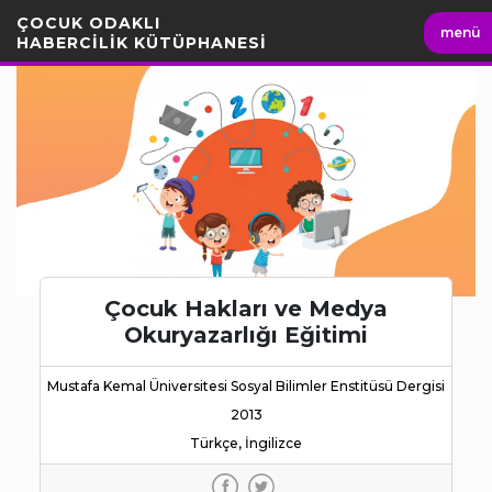
İçeriği
ÇOCUK ODAKLI
menü
Geç
HABERCİLİK KÜTÜPHANESİ
Çocuk Hakları ve Medya
Okuryazarlığı Eğitimi
Mustafa Kemal Üniversitesi Sosyal Bilimler Enstitüsü Dergisi
2013
Türkçe, İngilizce