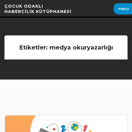
İçeriği
ÇOCUK ODAKLI
menü
Geç
HABERCİLİK KÜTÜPHANESİ
Etiketler: medya okuryazarlığı