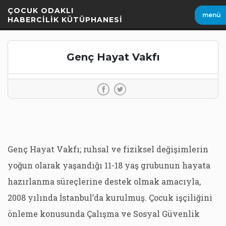
İçeriği
ÇOCUK ODAKLI
menü
Geç
HABERCİLİK KÜTÜPHANESİ
Genç Hayat Vakfı
Genç Hayat Vakfı; ruhsal ve fiziksel değişimlerin
yoğun olarak yaşandığı 11-18 yaş grubunun hayata
hazırlanma süreçlerine destek olmak amacıyla,
2008 yılında İstanbul’da kurulmuş. Çocuk işçiliğini
önleme konusunda Çalışma ve Sosyal Güvenlik