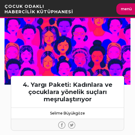
İçeriği
ÇOCUK ODAKLI
menü
Geç
HABERCİLİK KÜTÜPHANESİ
4. Yargı Paketi: Kadınlara ve
çocuklara yönelik suçları
meşrulaştırıyor
Selime Büyükgöze