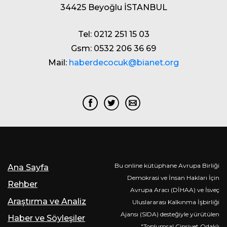
34425 Beyoğlu İSTANBUL
Tel: 0212 251 15 03
Gsm: 0532 206 36 69
Mail:
haberdecocuk@bianet.org
Bu online kütüphane Avrupa Birliği
Ana Sayfa
Demokrasi ve İnsan Hakları İçin
Rehber
Avrupa Aracı (DİHAA) ve İsveç
Araştırma ve Analiz
Uluslararası Kalkınma İşbirliği
Ajansı (SIDA) desteğiyle yürütülen
Haber ve Söyleşiler
"Toplumsal Cinsiyet Odaklı