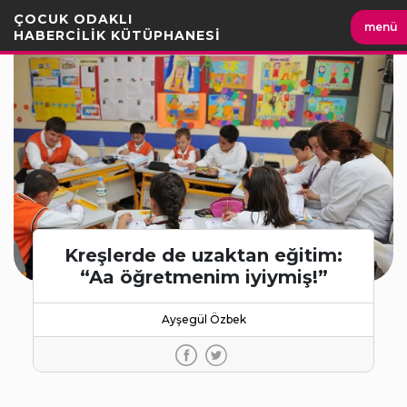
İçeriği
ÇOCUK ODAKLI
menü
Geç
HABERCİLİK KÜTÜPHANESİ
Kreşlerde de uzaktan eğitim:
“Aa öğretmenim iyiymiş!”
Ayşegül Özbek