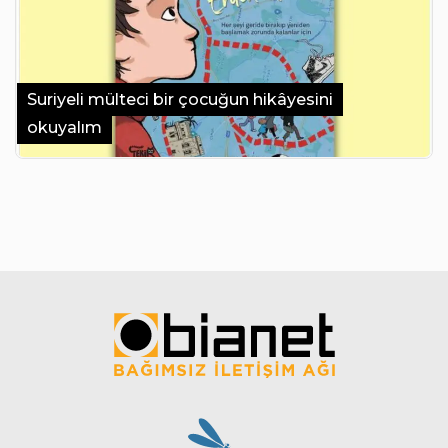
Suriyeli mülteci bir çocuğun hikâyesini
okuyalım